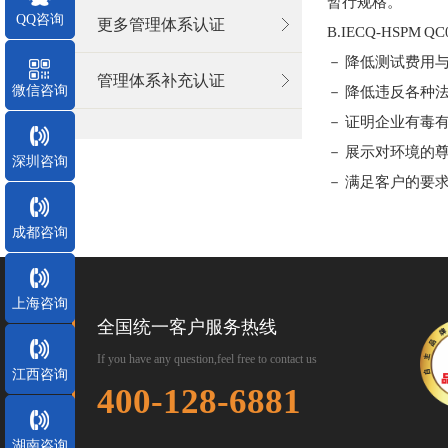
暂行规格。
QQ咨询
更多管理体系认证
B.IECQ-HSPM Q
－ 降低测试费用
管理体系补充认证
微信咨询
－ 降低违反各种
－ 证明企业有毒
－ 展示对环境的
深圳咨询
－ 满足客户的要
成都咨询
上海咨询
全国统一客户服务热线
If you have any question,feel free to contact us
江西咨询
400-128-6881
湖南咨询