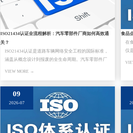
ISO21434认证全流程解析：汽车零部件厂商如何高效通
食品
在
关？
仅
ISO21434认证是道路车辆网络安全工程的国际标准，
任
涵盖从概念设计到报废的全生命周期。汽车零部件厂
VI
商通过该认证是切入主
VIEW MORE →
09
2026-07
2